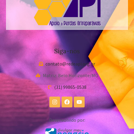
Siga-nos
contato@redeapi.org.br
Matriz: Belo Horizonte/MG
(31) 99865-0538
Desenvolvido por: